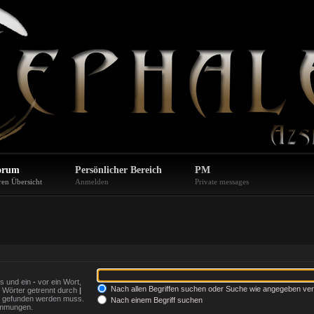
orum
Persönlicher Bereich
PM
ren Übersicht
Anmelden
Private messages
s und ein
-
vor ein Wort,
Nach allen Begriffen suchen oder Suche wie angegeben v
 Wörter getrennt durch
|
er gefunden werden muss.
Nach einem Begriff suchen
timmungen.