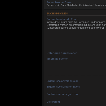
Zu suchender Autor:
Benutze ein * als Platzhalter für teilweise Übereins
SUCHOPTIONEN
Zu durchsuchende Foren:
Wähle das Forum oder die Foren aus, in denen gesu
Unterforen werden automatisch mit durchsucht, sof
„Unterforen durchsuchen“ unten nicht deaktivierst.
Unterforen durchsuchen:
Innerhalb suchen:
Ergebnisse anzeigen als:
Ergebnisse sortieren nach:
Suchzeitraum begrenzen:
Die ersten: