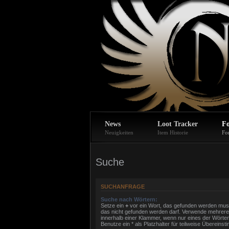
News
Loot Tracker
F
Neuigkeiten
Item Historie
Fo
Suche
SUCHANFRAGE
Suche nach Wörtern:
Setze ein
+
vor ein Wort, das gefunden werden mus
das nicht gefunden werden darf. Verwende mehrere
innerhalb einer Klammer, wenn nur eines der Wört
Benutze ein * als Platzhalter für teilweise Übereins